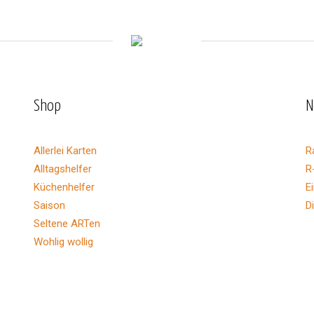
Shop
N
Allerlei Karten
R
Alltagshelfer
R
Küchenhelfer
E
Saison
D
Seltene ARTen
Wohlig wollig