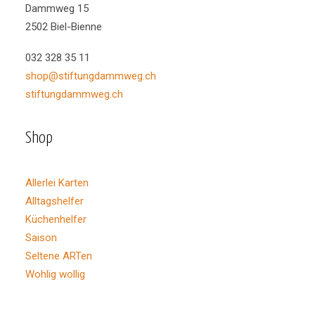
Varianten
Dammweg 15
auf.
2502 Biel-Bienne
Die
Optionen
032 328 35 11
können
auf
shop@stiftungdammweg.ch
der
stiftungdammweg.ch
Produktseite
gewählt
werden
Shop
Allerlei Karten
Alltagshelfer
Küchenhelfer
Saison
Seltene ARTen
Wohlig wollig