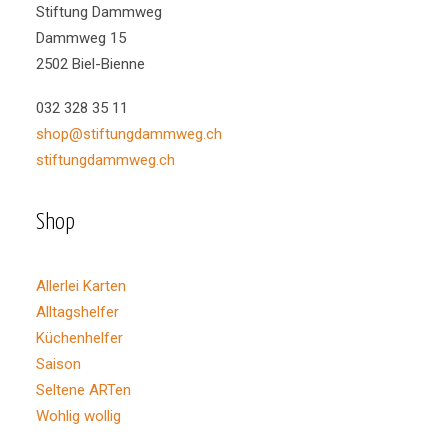
weist
Stiftung Dammweg
mehrere
CHF
2.50
–
CHF
3.50
Varianten
Dammweg 15
auf.
2502 Biel-Bienne
Die
Optionen
032 328 35 11
können
auf
shop@stiftungdammweg.ch
der
stiftungdammweg.ch
Produktseite
gewählt
werden
Shop
Allerlei Karten
Alltagshelfer
Küchenhelfer
Saison
Seltene ARTen
Wohlig wollig