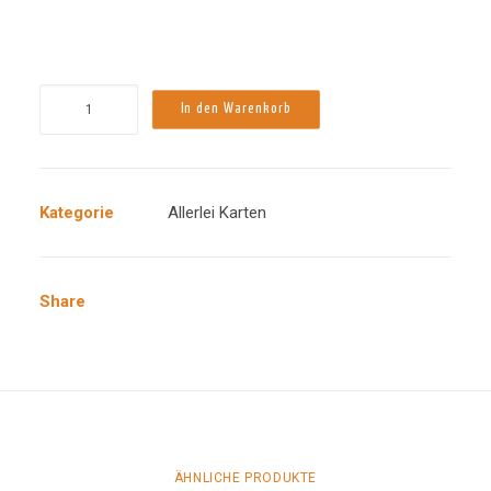
Faltkarte
In den Warenkorb
"Weltensegler"
A6
Menge
Kategorie
Allerlei Karten
Share
ÄHNLICHE PRODUKTE